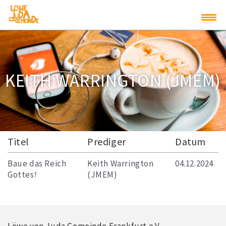
Skip
to
content
KEITH WARRINGTON (JMEM)
Titel
Prediger
Datum
Baue das Reich
Keith Warrington
04.12.2024
Gottes!
(JMEM)