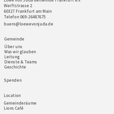
Löwe von Juda Gemeinde Frankfurt e.V.
Werftstrasse 2
60327 Frankfurt am Main
Telefon 069-26487675
buero@loewevonjuda.de
Gemeinde
Über uns
Was wir glauben
Leitung
Dienste & Teams
Geschichte
Spenden
Location
Gemeinderäume
Lions Café